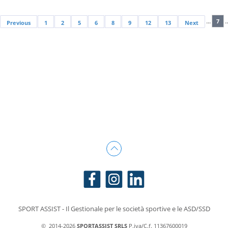
...
..
7
Previous
1
2
5
6
8
9
12
13
Next
SPORT ASSIST - Il Gestionale per le società sportive e le ASD/SSD
© 2014-
2026
SPORTASSIST SRLS
P.iva/C.f. 11367600019